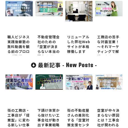
職人ビジネス
不動産管理会
リニューアル
工務店の苦手
実践後継塾の
社のための
した弊社Web
な対面営業！
無料動画を観
｢空室が決ま
サイトが本格
～それマーケ
る前のプロロ
らない本当の
稼働します
ティングで解
ーグ動画
理由｣とは
消できる
最新記事 -
-
New Posts
街の工務店・
下請け体質か
街の不動産屋
空室が中々決
工事店が「提
ら抜けたい工
さんの差別化
まらない原因
案型」に変わ
事会社が動き
する「空室対
とは？工事会
る新しい仕事
出す事業戦略
策支援センタ
社が関われる