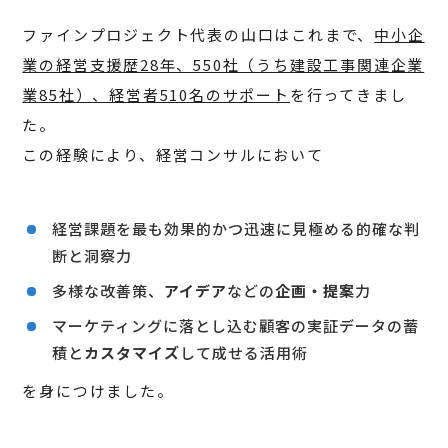
ファインプロジェクト代表の山口はこれまで、
中小企
業の経営支援歴28年、550社（うち建設工事関連企業
業85社）、経営者510名のサポート
を行ってきまし
た。
この経験により、経営コンサルにおいて
経営課題を最も効果的かつ迅速に見極める的確な判
断と洞察力
多様な改善策、
アイデア
などの
企画・提案
力
マーケティングに落とし込む顧客の実証データの蓄
積と
カスタマイズ
して成せる活用術
を身につけました。