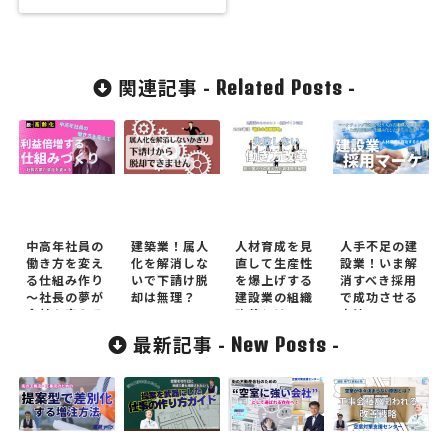
関連記事 -
-
Related Posts
中高年社員の
建築業！属人
人材育成を見
人手不足の建
働き方を変え
化を解消しな
直して生産性
設業！いま解
る仕組み作り
いで下請け脱
を爆上げする
消すべき採用
～社長の夢が
却は無理？
建設業の組織
で成功させる
会社を変える
改革とは
方法
～
最新記事 -
-
New Posts