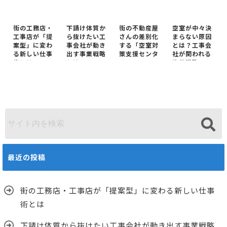
街の工務店・
下請け体質か
街の不動産屋
空室が中々決
工事店が「提
ら抜けたい工
さんの差別化
まらない原因
案型」に変わ
事会社が動き
する「空室対
とは？工事会
る新しい仕事
出す事業戦略
策支援センタ
社が関われる
術とは
とは
ー」
改善戦略
最近の投稿
街の工務店・工事店が「提案型」に変わる新しい仕事
術とは
下請け体質から抜けたい工事会社が動き出す事業戦略