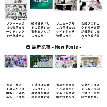
リフォーム会
経営課題「ヒ
リニューアル
会議プロジェ
社の改革をマ
トの問題」の
した弊社Web
クトで営業部
ーケティング
事例をアップ
サイトが本格
が機動的に変
で叶う経営と
しました
稼働します
わった成功事
は？
例
最新記事 -
-
New Posts
街の工務店・
下請け体質か
街の不動産屋
空室が中々決
工事店が「提
ら抜けたい工
さんの差別化
まらない原因
案型」に変わ
事会社が動き
する「空室対
とは？工事会
る新しい仕事
出す事業戦略
策支援センタ
社が関われる
術とは
とは
ー」
改善戦略