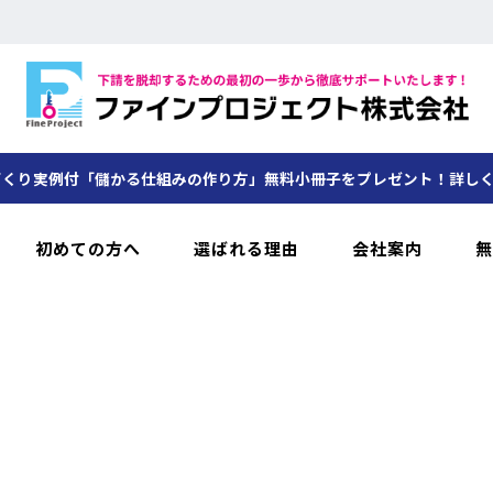
くり実例付「儲かる仕組みの作り方」無料小冊子をプレゼント！詳し
初めての方へ
選ばれる理由
会社案内
無