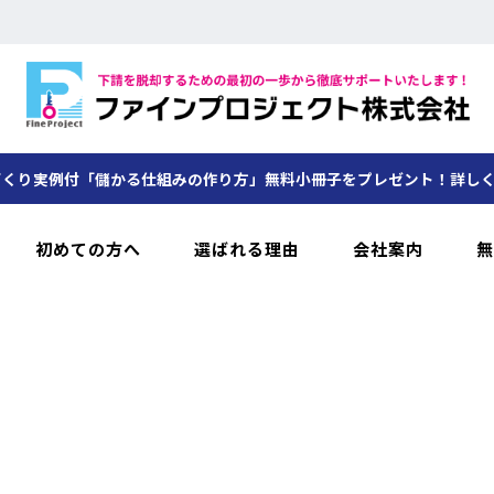
くり実例付「儲かる仕組みの作り方」無料小冊子をプレゼント！詳し
初めての方へ
選ばれる理由
会社案内
無