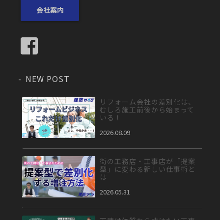
会社案内
NEW POST
リフォーム会社の差別化は、
むしろ施工前後から始まって
いる！
2026.08.09
街の工務店・工事店が「提案
型」に変わる新しい仕事術と
は
2026.05.31