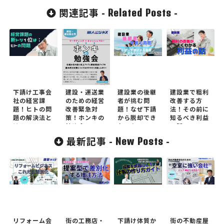
関連記事 -
-
Related Posts
下請け工事会
建設・運送業
建設業の後継
建設業で粗利
社の経営課
のための経営
者が挑む問
改善する方
題！ヒトの問
改善緊急対
題！なぜ下請
法！その前に
題の解決法と
策！ホンキの
から脱却でき
知るべき利益
は？
勉強会
ないか?
の話
最新記事 -
-
New Posts
リフォーム会
街の工務店・
下請け体質か
街の不動産屋