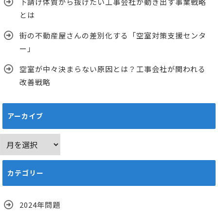
下請け体質から抜けたい工事会社が動き出す事業戦略
とは
街の不動産屋さんの差別化する「空室対策支援センタ
ー」
空室が中々決まらない原因とは？工事会社が関われる
改善戦略
アーカイブ
ア
ー
カ
カテゴリー
イ
ブ
2024年問題