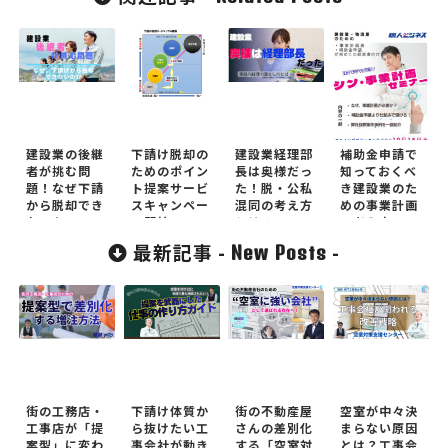
建設業の後継
下請け脱却の
建設業経理部
補助金申請で
者が挑む問
ためのポイン
長は奥様だっ
知っておくべ
題！なぜ下請
ト提案サービ
た！脱・公私
き建設業のた
から脱却でき
スキャンペー
混同の考え方
めの事業計画
ないか?
ン開始
とは？
の考え方
最新記事 -
-
New Posts
街の工務店・
下請け体質か
街の不動産屋
空室が中々決
工事店が「提
ら抜けたい工
さんの差別化
まらない原因
案型」に変わ
事会社が動き
する「空室対
とは？工事会