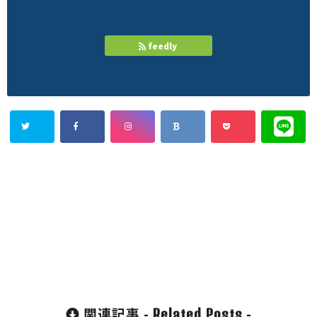
feedly
関連記事 -
-
Related Posts