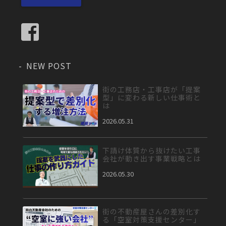
NEW POST
街の工務店・工事店が「提案
型」に変わる新しい仕事術と
は
2026.05.31
下請け体質から抜けたい工事
会社が動き出す事業戦略とは
2026.05.30
街の不動産屋さんの差別化す
る「空室対策支援センター」