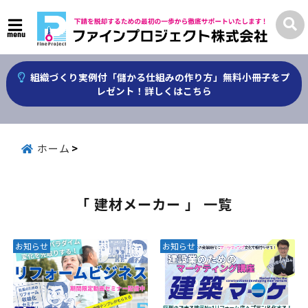
menu
組織づくり実例付「儲かる仕組みの作り方」無料小冊子をプ
レゼント！詳しくはこちら
ホーム
「 建材メーカー 」 一覧
お知らせ
お知らせ