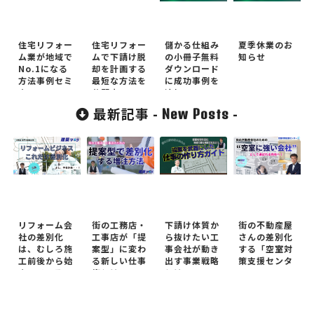
住宅リフォー
住宅リフォー
儲かる仕組み
夏季休業のお
ム業が地域で
ムで下請け脱
の小冊子無料
知らせ
No.1になる
却を計画する
ダウンロード
方法事例セミ
最短な方法を
に成功事例を
ナー
公開中
追加！
最新記事 -
-
New Posts
リフォーム会
街の工務店・
下請け体質か
街の不動産屋
社の差別化
工事店が「提
ら抜けたい工
さんの差別化
は、むしろ施
案型」に変わ
事会社が動き
する「空室対
工前後から始
る新しい仕事
出す事業戦略
策支援センタ
まっている！
術とは
とは
ー」