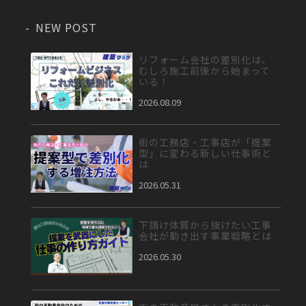
NEW POST
リフォーム会社の差別化は、
むしろ施工前後から始まって
いる！
2026.08.09
街の工務店・工事店が「提案
型」に変わる新しい仕事術と
は
2026.05.31
下請け体質から抜けたい工事
会社が動き出す事業戦略とは
2026.05.30