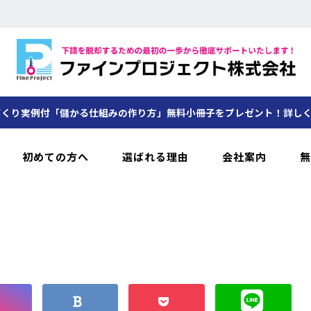
くり実例付「儲かる仕組みの作り方」無料小冊子をプレゼント！詳し
初めての方へ
選ばれる理由
会社案内
無