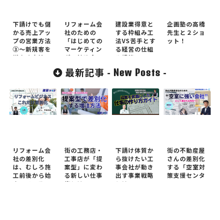
下請けでも儲
リフォーム会
建設業得意と
企画塾の高橋
かる売上アッ
社のための
する枠組み工
先生と２ショ
プの営業方法
「はじめての
法VS苦手とす
ット！
③～新規客を
マーケティン
る経営の仕組
増やす方法～
グ」勉強会
み構築
最新記事 -
-
New Posts
リフォーム会
街の工務店・
下請け体質か
街の不動産屋
社の差別化
工事店が「提
ら抜けたい工
さんの差別化
は、むしろ施
案型」に変わ
事会社が動き
する「空室対
工前後から始
る新しい仕事
出す事業戦略
策支援センタ
まっている！
術とは
とは
ー」