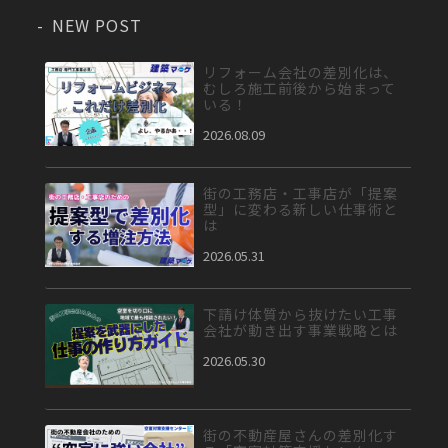
NEW POST
リフォーム会社の差別化は、
むしろ施工前後から始まって
いる！
2026.08.09
街の工務店・工事店が「提案
型」に変わる新しい仕事術と
は
2026.05.31
下請け体質から抜けたい工事
会社が動き出す事業戦略とは
2026.05.30
街の不動産屋さんの差別化す