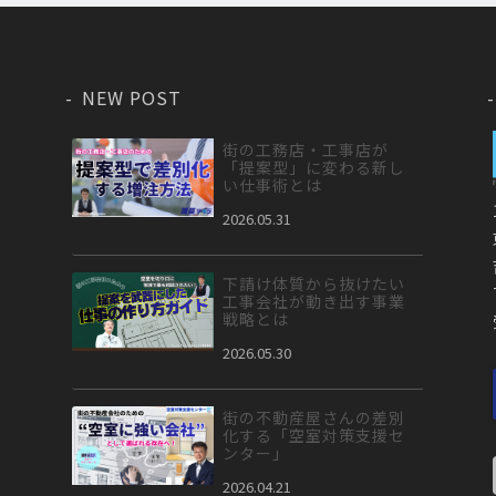
NEW POST
街の工務店・工事店が
「提案型」に変わる新し
い仕事術とは
2026.05.31
下請け体質から抜けたい
工事会社が動き出す事業
戦略とは
2026.05.30
街の不動産屋さんの差別
化する「空室対策支援セ
ンター」
2026.04.21