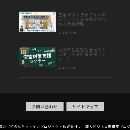
空室が中々決まらない原
因とは？工事会社が関わ
れる改善戦略
2026.03.25
地元不動産管理会社のミ
カタ【空室対策支援セン
ター】
2026.03.25
お問い合わせ
サイトマップ
略のご相談ならファインプロジェクト株式会社：「職人ビジネス再構築プロ