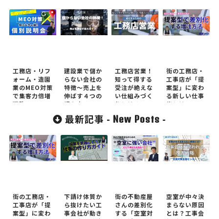
工務店・リフ
建設業で儲か
工務店営業！
街の工務店・
ォーム・造園
らない会社の
知って得する
工事店が「提
業のMEO対策
特徴～売上を
受注が絶えな
案型」に変わ
で集客力倍増
伸ばす４つの
い仕組みづく
る新しい仕事
戦略！
捉え方
りとは？
術とは
最新記事 -
-
New Posts
街の工務店・
下請け体質か
街の不動産屋
空室が中々決
工事店が「提
ら抜けたい工
さんの差別化
まらない原因
案型」に変わ
事会社が動き
する「空室対
とは？工事会