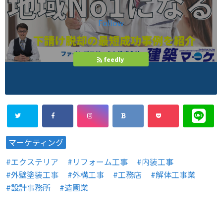
Follow
feedly
マーケティング
エクステリア
リフォーム工事
内装工事
外壁塗装工事
外構工事
工務店
解体工事業
設計事務所
造園業