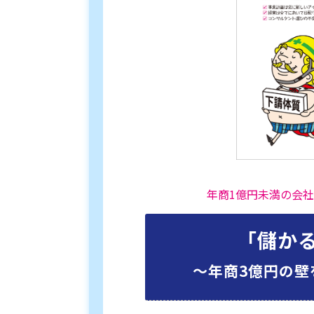
年商1億円未満の会
「儲か
〜年商3億円の壁