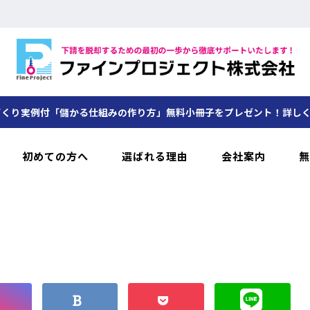
くり実例付「儲かる仕組みの作り方」無料小冊子をプレゼント！詳し
初めての方へ
選ばれる理由
会社案内
無