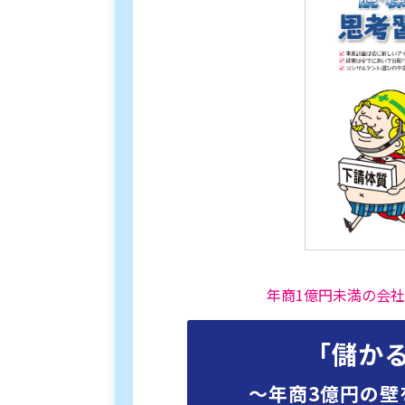
年商1億円未満の会
「儲か
〜年商3億円の壁