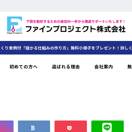
くり実例付「儲かる仕組みの作り方」無料小冊子をプレゼント！詳し
初めての方へ
選ばれる理由
会社案内
無