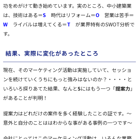
功をめがけて動き始めています。実のところ、中小建築業
は、技術はある＝
S
時代はリフォーム＝
O
営業は苦手＝
W
ライバルは増えてくる＝
T
が業界特有のSWOT分析で
す。
結果、実際に変化があったところ
現在、そのマーケティング活動は実施していて、セッショ
ンを続けていくうちにもっと強みはないのか？・・・・と
いろいろ探りあてた結果、なんと
S
にはもう一つ「
提案力
」
があることが判明！
提案力はどれだけの案件を多く経験したことの証です。～
意外と自分のことははわからな事がある事例の一つです～
会社にとってはこのマーケティング活動は、いろんな業務