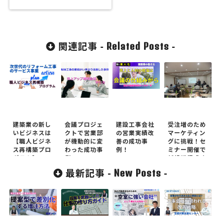
関連記事 -
-
Related Posts
建築業の新し
会議プロジェ
建設工事会社
受注増のため
いビジネスは
クトで営業部
の営業実績改
マーケティン
【職人ビジネ
が機動的に変
善の成功事
グに挑戦！セ
ス再構築プロ
わった成功事
例！
ミナー開催で
グラム】
例
新規獲得成功
最新記事 -
-
New Posts