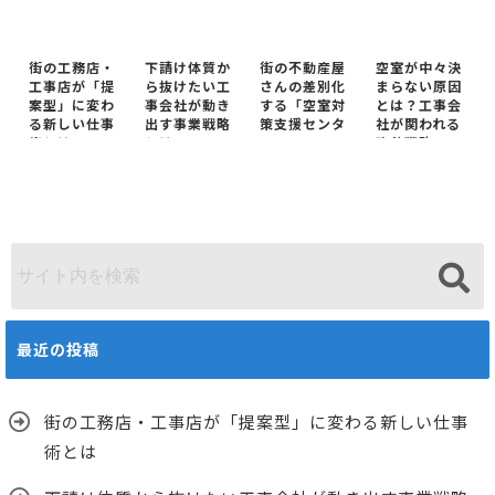
街の工務店・
下請け体質か
街の不動産屋
空室が中々決
工事店が「提
ら抜けたい工
さんの差別化
まらない原因
案型」に変わ
事会社が動き
する「空室対
とは？工事会
る新しい仕事
出す事業戦略
策支援センタ
社が関われる
術とは
とは
ー」
改善戦略
最近の投稿
街の工務店・工事店が「提案型」に変わる新しい仕事
術とは